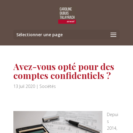
Sélectionner une page
Avez-vous opté pour des
comptes confidentiels ?
13 Juil 2020
|
Sociétés
Depui
s
2014,