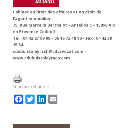
Cabinet en droit des affaires et en droit de
l’agent immobilier
75, Rue Marcelin Berthelot - Antelios C - 13858 Aix
en Provence Cedex 3
Tel : 04 42 27 09 08 - 06 16 72 18 90 - Fax : 04 42 39
15 54
cdubuistalayrach@cdtavocat.com -
www.cdubuistalayrach.com
Imprimer cet article
F
T
Li
E
ac
wi
n
m
e
tt
k
ail
b
er
e