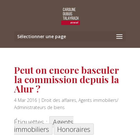
Sélectionner une page
Peut on encore basculer
la commission depuis la
Alur ?
4 Mar 2016
|
Droit des affaires
,
Agents immobiliers/
Administrateurs de biens
Étiquettes :
Agents
immobiliers
Honoraires