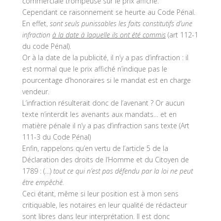
commerciale trompeuse sur le prix affiché.
Cependant ce raisonnement se heurte au Code Pénal.
En effet,
sont seuls punissables les faits constitutifs d’une
infraction
à la date à laquelle ils ont été commis
(art 112-1
du code Pénal).
Or à la date de la publicité, il n’y a pas d’infraction : il
est normal que le prix affiché n’indique pas le
pourcentage d’honoraires si le mandat est en charge
vendeur.
L’infraction résulterait donc de l’avenant ? Or aucun
texte n’interdit les avenants aux mandats… et en
matière pénale il n’y a pas d’infraction sans texte (Art
111-3 du Code Pénal)
Enfin, rappelons qu’en vertu de l’article 5 de la
Déclaration des droits de l’Homme et du Citoyen de
1789 : (…)
tout ce qui n’est pas défendu par la loi ne peut
être empêché.
Ceci étant, même si leur position est à mon sens
critiquable, les notaires en leur qualité de rédacteur
sont libres dans leur interprétation. Il est donc