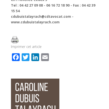
Tel : 04 42 27 09 08 - 06 16 72 18 90 - Fax : 04 42 39
15 54
cdubuistalayrach@cdtavocat.com -
www.cdubuistalayrach.com
Imprimer cet article
F
T
Li
E
ac
wi
n
m
e
tt
k
ail
b
er
e
o
dI
o
n
k