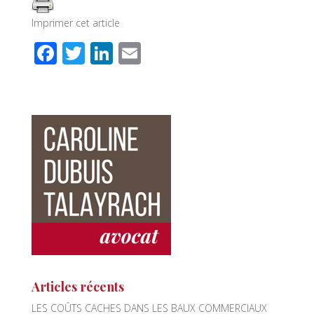
Imprimer cet article
F
T
Li
E
ac
wi
n
m
e
tt
k
ail
b
er
e
o
dI
o
n
k
Articles récents
LES COÛTS CACHES DANS LES BAUX COMMERCIAUX