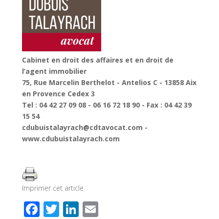
Cabinet en droit des affaires et en droit de
l’agent immobilier
75, Rue Marcelin Berthelot - Antelios C - 13858 Aix
en Provence Cedex 3
Tel : 04 42 27 09 08 - 06 16 72 18 90 - Fax : 04 42 39
15 54
cdubuistalayrach@cdtavocat.com -
www.cdubuistalayrach.com
Imprimer cet article
F
T
Li
E