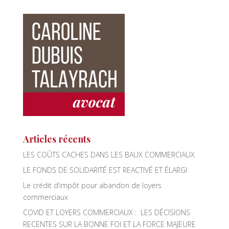
ac
wi
n
m
e
tt
k
ail
b
er
e
o
dI
o
n
k
Articles récents
LES COÛTS CACHES DANS LES BAUX COMMERCIAUX
LE FONDS DE SOLIDARITÉ EST REACTIVÉ ET ÉLARGI
Le crédit d’impôt pour abandon de loyers
commerciaux
COVID ET LOYERS COMMERCIAUX : LES DÉCISIONS
RECENTES SUR LA BONNE FOI ET LA FORCE MAJEURE